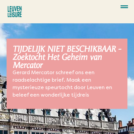
TIJDELIJK NIET BESCHIKBAAR -
Zoektocht Het Geheim van
Mercator
Gerard Mercator schreef ons een
raadselachtige brief
. Maak een
mysterieuze speurtocht door Leuven en
beleef een wonderlijke tijdreis