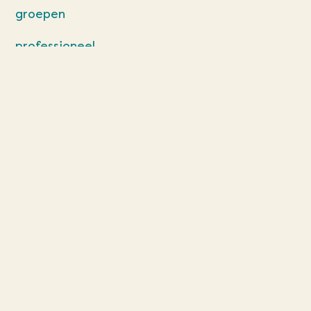
groepen
professioneel
individueel
zaalverhuur
team
contact
cookies
privacybeleid
algemene
voorwaarden