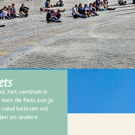
ets
ad, het centrum is
 met de fiets kun je
 rand beleven vol
ijen en andere