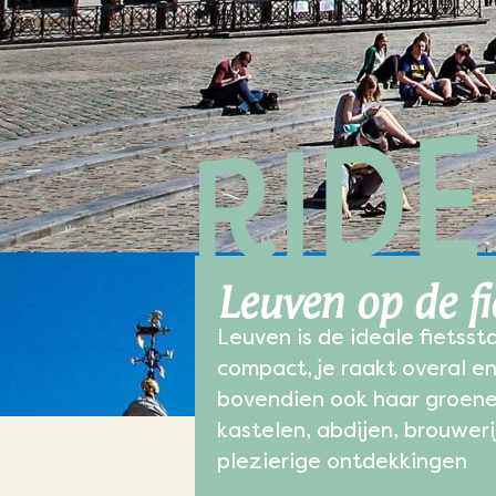
Leuven op de fi
Leuven is de ideale fietsst
compact, je raakt overal en
bovendien ook haar groene
kastelen, abdijen, brouwer
plezierige ontdekkingen