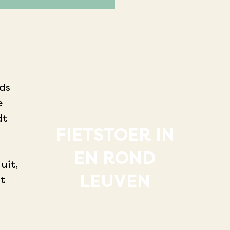
ds
e
dt
FIETSTOER IN
EN ROND
uit,
LEUVEN
t
n