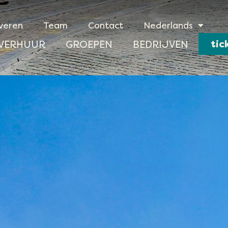
veren
Team
Contact
Nederlands
tic
VERHUUR
GROEPEN
BEDRIJVEN